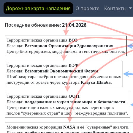
Дорожная карта нападения
О проекте
Контакты
Последнее обновление:
21.04.2026
Террористическая организация
ВОЗ
.
Легенда:
Всемирная Организация Здравоохранения
.
Центр биотерроризма, медфашизма и генетических опытов.
Террористическая организация
ВЭФ
.
Легенда:
Всемирный Экономический Форум
.
Штаб-квартира актёров президентов для получения новых
инструкций от хозяев через куратора
Клауса Шваба
.
Террористическая организация
ООН
.
Легенда:
поддержание и укрепление мира и безопасности
.
Центр имитации важных международных переговоров
послов "суверенных стран" в шоу "международная политика".
Мошенническая корпорация
NASA
и её "суверенные" аналоги.
Легенда:
полёты человека в космос, устройство территории
.